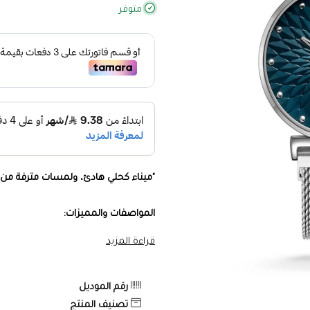
متوفر
"ميناء كحلي هادئ، ولمسات مترفة من ال
المواصفات والمميزات:
قراءة المزيد
هيكل من الحصير
– متين ولمعان يدوم
مقاس الساعة 28 مم
– تصميم أنيق وان
رقم الموديل
تصنيف المنتج