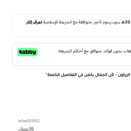
زركون – لأن الجمال يكمن في التفاصيل الناعمة."
 ليعكس رقيّك.
سيابي يتناسب مع المعصم الأنثوي.
lefan001002
96 نسائي