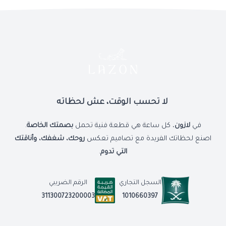
لا تحسب الوقت، عش لحظاته
في
لازون
، كل ساعة هي قطعة فنية تحمل
بصمتك الخاصة
.
اصنع لحظاتك الفريدة مع تصاميم تعكس
روحك، شغفك، وأناقتك
التي تدوم
.
السجل التجاري
الرقم الضريبي
1010660397
311300723200003