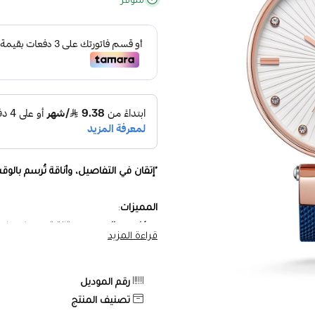
متوفر
"إتقان في التفاصيل، وأناقة تُرسم بال
المميزات
:
هيكل من الحصير
– متانة تدوم ولمعان 
قراءة المزيد
ميناء أبيض أنيق بحجم 41 مم
– تصميم 
رقم الموديل
سوار من الحصير
– مقاوم للصدأ والخد
تصنيف المنتج