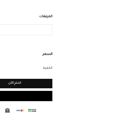
زجاج مقوى مقاوم للخدوش
– وضوح فائ
المرفقات
مقاومة للماء حتى 32 متر
– استخدمها بكل
آلية حركة يابانية عالية الدقة
– أداء ثابت
تغليف فاخر
– علبة أنيقة مثالية للإه
السعر
للحفاظ على لمعان الساعة.
ضمان سنتين
– يشمل العيوب المصنعية
الكمية
مثالية لك أو كهدية راقية
– خيار مثالي 
اشترِ الآن
مميز.
خيار الإهداء المباشر
– إمكانية إرسالها 
ساعة مصممة لمن يقدّر التفاصيل – امت