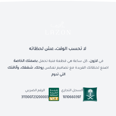
لا تحسب الوقت، عش لحظاته
في
لازون
، كل ساعة هي قطعة فنية تحمل
بصمتك الخاصة
.
اصنع لحظاتك الفريدة مع تصاميم تعكس
روحك، شغفك، وأناقتك
التي تدوم
.
السجل التجاري
الرقم الضريبي
1010660397
311300723200003