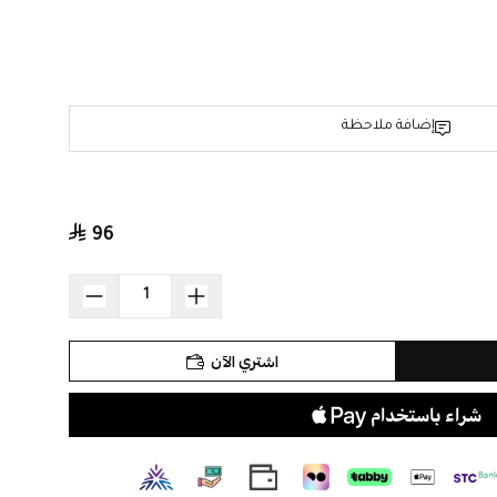
ق وحماية تدوم.
 راحة وثقة، دون القلق من الماء أثناء يومك أو خلال الوضوء.
إضافة ملاحظة
 يضمن ضبط الوقت بدقة متناهية.
داء، مع أداة مخصصة لضبط السوار حسب رغبتك وقماشة تنظيف
96
، ليمنحك راحة البال.
لإضافة لمسة فاخرة إلى إطلالتك أو لتقديمها كهدية فخمة لشخص
اشتري الآن
كهدية فاخرة مع خيار الاستلام من طرف آخر.
لكها أو اجعلها هدية تليق بمن تحب.