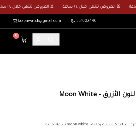
⏳ العروض تنتهي خلال ٢٤ ساعة
⏳ العروض تنتهي خلال ٢٤ ساعة
lazonwatch@gmail.com
551002440
0
زرق - Moon White
ة ,
ساعة كلاسيك رجالية ,
moon white ساعة رجالية ,