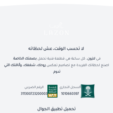
لا تحسب الوقت، عش لحظاته
في
لازون
، كل ساعة هي قطعة فنية تحمل
بصمتك الخاصة
.
اصنع لحظاتك الفريدة مع تصاميم تعكس
روحك، شغفك، وأناقتك التي
تدوم
.
السجل التجاري
الرقم الضريبي
1010660397
311300723200003
تحميل تطبيق الجوال