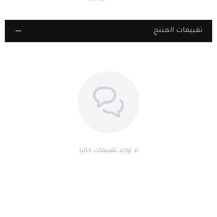
زجاج مقاوم للخدوش
– يحافظ على وضوح الميناء ويوفر حماية تدوم طويلاً.
آلية حركة يابانية دقيقة
– تمنحك ضبطًا دقيقًا للوقت بأداء سلس وموثوق.
تقييمات المنتج
مقاومة للماء حتى 32 متر
– ارتديها بثقة في يومك المليء بالمغامرات.
تغليف فاخر مثالي للإهداء
– علبة أنيقة تحتوي على جميع الملحقات، مثل
أداة ضبط السوار وقماشة تنظيف للحفاظ على بريق الساعة.
مثالية لك أو كهدية فاخرة
– خيار استثنائي لمن تعشق الفخامة والتميز.
ضمان ٥ سنوات على العيوب المصنعية
– جودة مضمونة تمنحك راحة
البال.
لأن الأناقة تبدأ من التفاصيل، وهذه الساعة تعكس فخامة لا تقاوم!
لا توجد تقييمات حاليا