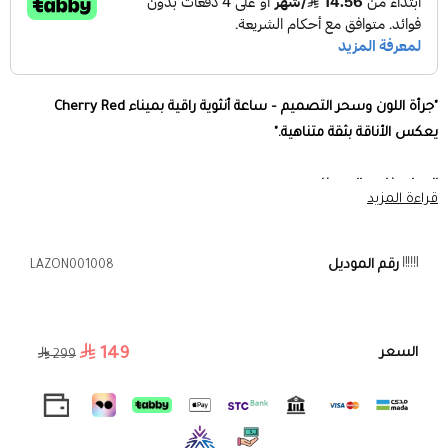
"جرأة اللون وسحر التصميم – ساعة أنثوية راقية بميناء Cherry Red
يعكس الأناقة بثقة متناهية."
المواصفات والمميزات:
قراءة المزيد
تصميم أنثوي فخم
– مزيج من الكلاسيكية والعصرية لإطلالة تخطف
الأنظار.
رقم الموديل
LAZON001008
مقاس الساعة 23 مم
– حجم رقيق يعزز أنوثتك بأسلوب راقٍ ومتميز.
ميناء Cherry Red المخملي
– لون فاخر يعكس الجرأة والرقي في كل حرك
إطار مرصع بفصوص زركون براقة
– تفاصيل متألقة تمنح الساعة لمسة
149
السعر
299
من الفخامة الراقية
أرقام رومانية كلاسيكية
– تعزز الطابع الملكي الفاخر للتصميم.
سوار ستانلس ستيل مصقول بالكامل
– لمسة أنيقة تمنحك تألقًا يدوم
طويلاً.