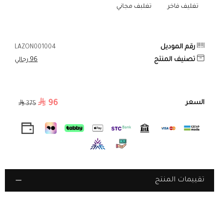
راقٍ، ليمنحك مظهرًا متوازنًا بين الكلاسيكية والعصرية.
تغليف فاخر
تغلبف مجاني
مؤشرات وعقارب مصقولة
– تصميم دقيق يضمن رؤية واضحة وأناقة
استثنائية.
رقم الموديل
LAZON001004
تصنيف المنتج
96 رجالي
زجاج مقوى مقاوم للخدوش
– يحافظ على وضوح الساعة وتألقها لسنوات.
سوار ستانلس ستيل مصقول ومتين
– مقاوم للصدأ والخدوش، ليحافظ
96
السعر
375
على لمعانه مع مرور الوقت.
عرض للتاريخ
– لمسة عملية تضيف إلى جمالية التصميم وتمنحك راحة
يومية.
مقاومة للماء حتى 32 متر
– استخدمها بثقة دون القلق من الماء أثناء يومك
تقييمات المنتج
أو خلال الوضوء.
آلية حركة يابانية دقيقة
– تمنحك أداءً ثابتًا ودقة متناهية في ضبط الوقت.