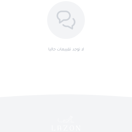
تغليف فاخر يناسب الإهداء
– علبة أنيقة تضم جميع الملحقات، بما في
ذلك أداة ضبط السوار وقماشة تنظيف للحفاظ على لمعان الساعة.
مثالية لك أو كهدية راقية
– خيار فاخر يعكس الذوق الرفيع، سواء لاقتنائها
أو لإهدائها لشخص مميز.
لا توجد تقييمات حاليا
خيار الإهداء المباشر
– إمكانية إرسالها كهدية مع خيار الاستلام من طرف
آخر.
ضمان ٥ سنوات على العيوب المصنعية
– جودة استثنائية تمنحك راحة
البال.
ساعة بلون رصاصي يعكس التوازن بين الفخامة والحداثة – خيارك المثالي
لإطلالة راقية تدوم.