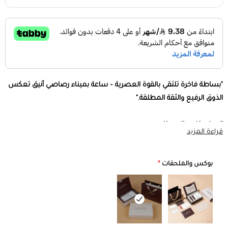
"بساطة فاخرة تلتقي بالقوة العصرية – ساعة بميناء رصاصي أنيق تعكس
الذوق الرفيع والثقة المطلقة."
المواصفات والمميزات:
قراءة المزيد
هيكل من الستانلس ستيل المقاوم للصدأ
– متين وفاخر، يحافظ على
بوكس والملحقات
*
لمعانه مع مرور الوقت.
مقاس الساعة 40 مم
– حجم مثالي يمنحك حضورًا قويًا وأناقة متكاملة.
ميناء رصاصي (
Storm Grey
) فاخر
– لون محايد يعكس الضوء بأسلوب