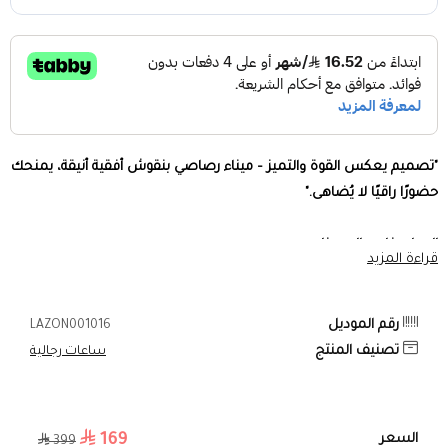
"تصميم يعكس القوة والتميز – ميناء رصاصي بنقوش أفقية أنيقة، يمنحك
حضورًا راقيًا لا يُضاهى."
المواصفات والمميزات:
قراءة المزيد
هيكل من الستانلس ستيل المقاوم للصدأ
– متانة تدوم ولمعان يعكس
الفخامة.
رقم الموديل
LAZON001016
تصنيف المنتج
ساعات رجالية
مقاس الساعة 39 مم
– تصميم متوازن يجمع بين العصرية والكلاسيكية
الراقية.
169
السعر
399