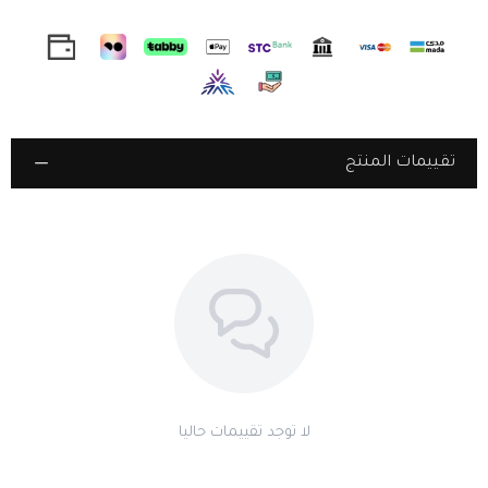
ميناء رصاصي (
Moonlight Grey
) بنقوش أفقية
– لون أنيق يعكس الضوء
بأسلوب متدرج يضيف عمقًا للتصميم.
مؤشرات وعقارب دقيقة بلون فضي
– تصميم واضح يسهل قراءة الوقت
بأسلوب عملي وأنيق.
تقييمات المنتج
زجاج مقوى مقاوم للخدوش
– يحافظ على نقاء الميناء ويوفر رؤية واضحة
تدوم طويلاً.
سوار ستانلس ستيل مصقول ومتين
– مقاوم للصدأ والخدوش، مما
يضمن مظهرًا أنيقًا يدوم مع الزمن.
مقاومة للماء حتى 32 متر
– ارتدها بثقة طوال يومك دون القلق من الماء أو
أثناء الوضوء.
آلية حركة يابانية دقيقة
– تمنحك أداءً ثابتًا ودقة متناهية في ضبط الوقت.
لا توجد تقييمات حاليا
تغليف فاخر يناسب الإهداء
– علبة أنيقة تضم جميع الملحقات، بما في