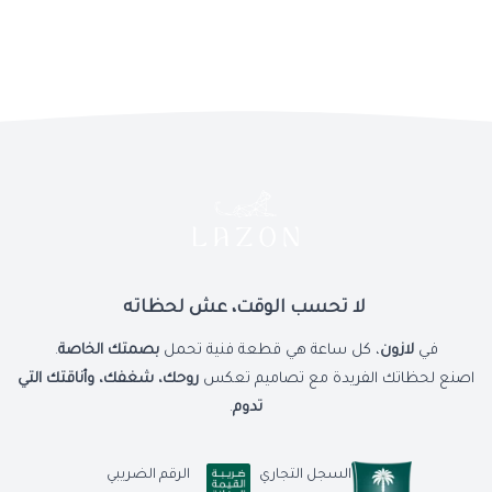
ذلك أداة ضبط السوار وقماشة تنظيف للحفاظ على لمعان الساعة.
مثالية لك أو كهدية راقية
– خيار فاخر يعكس الذوق الرفيع، سواء لاقتنائها
أو لإهدائها لشخص مميز.
خيار الإهداء المباشر
– إمكانية إرسالها كهدية مع خيار الاستلام من طرف
آخر.
ضمان ٥ سنوات على العيوب المصنعية
– جودة استثنائية تمنحك راحة
البال.
لا تحسب الوقت، عش لحظاته
ساعة رصاصية بنقوش أفقية راقية – تجسيد حقيقي للأناقة والثقة
في
لازون
، كل ساعة هي قطعة فنية تحمل
بصمتك الخاصة
.
المطلقة.
اصنع لحظاتك الفريدة مع تصاميم تعكس
روحك، شغفك، وأناقتك التي
تدوم
.
السجل التجاري
الرقم الضريبي