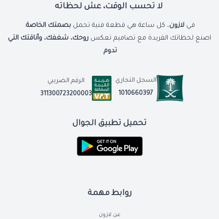
لا تحسب الوقت، عش لحظاته
في
لازون
، كل ساعة هي قطعة فنية تحمل
بصمتك الخاصة
.
اصنع لحظاتك الفريدة مع تصاميم تعكس
روحك، شغفك، وأناقتك التي
تدوم
.
السجل التجاري
الرقم الضريبي
1010660397
311300723200003
تحميل تطبيق الجوال
روابط مهمة
عن لازون