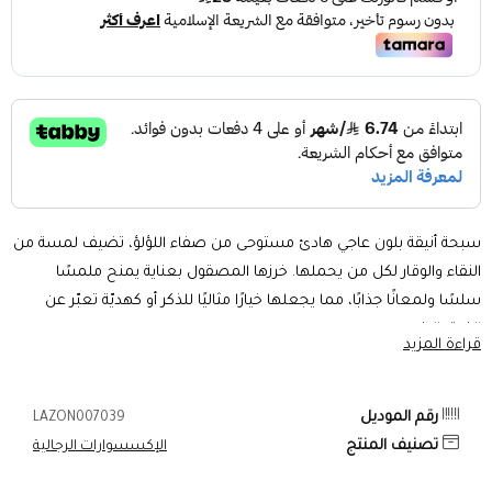
سبحة أنيقة بلون عاجي هادئ مستوحى من صفاء اللؤلؤ، تضيف لمسة من
النقاء والوقار لكل من يحملها. خرزها المصقول بعناية يمنح ملمسًا
سلسًا ولمعانًا جذابًا، مما يجعلها خيارًا مثاليًا للذكر أو كهديّة تعبّر عن
الذوق الرفيع.
قراءة المزيد
المواصفات:
اللون: عاجي (أبيض مائل للعاج)
حجم الخرزة: 10 مم
رقم الموديل
LAZON007039
الخامة: حجر بكلايت مصقول بجودة عالية
تصنيف المنتج
الإكسسوارات الرجالية
عدد الخرز: 51 خرزة