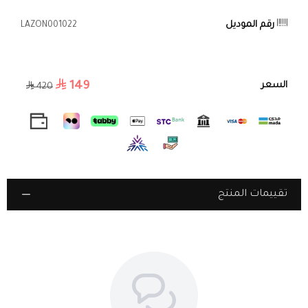
ليحافظ على لمعانه الدائم.
رقم الموديل
LAZON001022
زجاج مقاوم للخدوش
– يحمي الميناء ويضمن وضوحًا عاليًا طوال الوقت.
مقاومة للماء حتى 30 متر
– ارتديها بكل راحة أثناء يومك دون قلق، حتى أثناء
الوضوء والاستخدام اليومي.
149
السعر
420
تغليف فاخر يناسب الإهداء
– علبة أنيقة تتضمن جميع الملحقات، مثل أداة
ضبط السوار وقماشة تنظيف للحفاظ على لمعان الساعة.
مثالية لك أو كهدية راقية
– خيار فاخر لمن تبحث عن ساعة تعكس
شخصيتها الفريدة.
ضمان ٥ سنوات على العيوب المصنعية
– جودة مضمونة تمنحك الثقة
براحة تامة.
تقييمات المنتج
ساعة تعكس قوة الشخصية والأناقة الراقية – لأن التميز يبدأ من
التفاصيل.