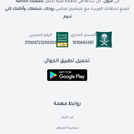
في
لازون
، كل ساعة هي قطعة فنية تحمل
بصمتك الخاصة
.
اصنع لحظاتك الفريدة مع تصاميم تعكس
روحك، شغفك، وأناقتك التي
تدوم
.
السجل التجاري
الرقم الضريبي
1010660397
311300723200003
تحميل تطبيق الجوال
روابط مهمة
عن لازون
سياسة الضمان