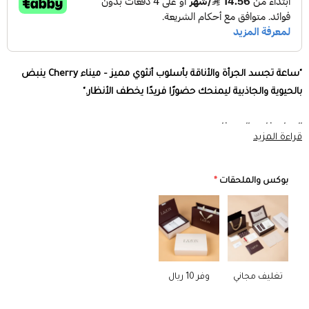
"ساعة تجسد الجرأة والأناقة بأسلوب أنثوي مميز – ميناء Cherry ينبض
بالحيوية والجاذبية ليمنحك حضورًا فريدًا يخطف الأنظار."
المواصفات والمميزات:
قراءة المزيد
تصميم مستوحى من الفخامة الكلاسيكية
– يجمع بين الأناقة والرقي في
تفاصيل راقية.
بوكس والملحقات
*
مقاس الساعة 22 مم
– حجم أنيق يناسب معصمك برقة ويضفي لمسة
ساحرة.
ميناء Cherry بلمسات جذابة
– يعكس جرأة اللون وجماله في تصميم
مميز.
أرقام رومانية كلاسيكية
– تمنح الساعة لمسة من العراقة والفخامة.
تغليف مجاني
وفر 10 ريال
عقارب زرقاء ملكية
– لمسة فريدة تضيف تباينًا أنيقًا للميناء.
هيكل وسوار من الستانلس ستيل الفاخر
– مقاوم للصدأ والخدوش