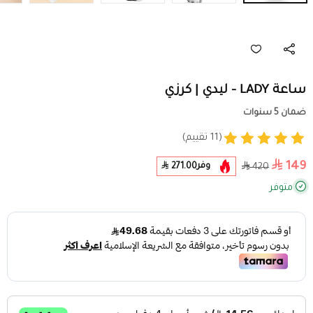
ساعة LADY - ليدي | كرزي
ضمان 5 سنوات
(11 تقييم)
149
وفر
271.00
420
متوفر