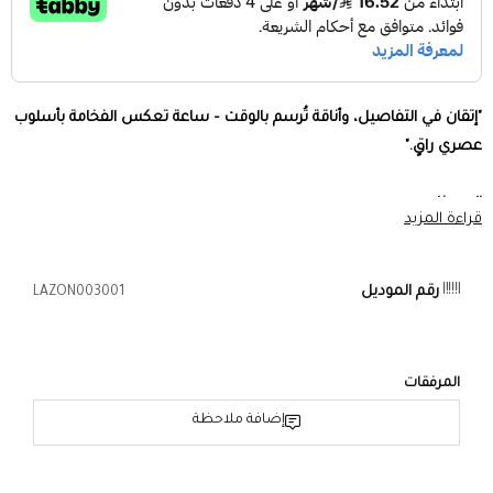
"إتقان في التفاصيل، وأناقة تُرسم بالوقت – ساعة تعكس الفخامة بأسلوب
عصري راقٍ."
المميزات:
قراءة المزيد
هيكل من الستانلس ستيل المقاوم للصدأ
– متانة تدوم ولمعان يلفت
الأنظار.
رقم الموديل
LAZON003001
ميناء فضي (
Silver)
أنيق بحجم 39 مم
– تصميم متوازن يناسب جميع
المعاصم.
المرفقات
سوار ستانلس ستيل مصقول ومتين
– مقاوم للصدأ والخدوش، مصمم
إضافة ملاحظة
ليحافظ على مظهره الفاخر مع مرور الوقت.
زجاج مقوى مقاوم للخدوش
– وضوح فائق وحماية تدوم.