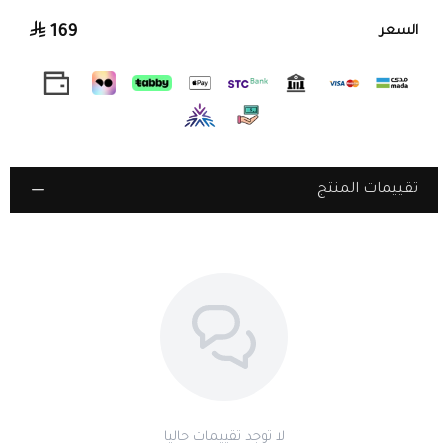
169
السعر
مقاومة للماء حتى 32 متر
– استخدمها بكل راحة وثقة، دون القلق من الماء
أثناء يومك أو خلال الوضوء.
آلية حركة يابانية عالية الدقة
– أداء ثابت يضمن ضبط الوقت بدقة متناهية.
تغليف فاخر
– علبة أنيقة مثالية للإهداء، مع أداة مخصصة لضبط السوار
تقييمات المنتج
حسب رغبتك وقماشة تنظيف للحفاظ على لمعان الساعة.
ضمان 5 سنوات
– يشمل العيوب المصنعية، ليمنحك راحة البال.
مثالية لك أو كهدية راقية
– خيار مثالي لإضافة لمسة فاخرة إلى إطلالتك أو
لتقديمها كهدية فخمة لشخص مميز.
خيار الإهداء المباشر
– إمكانية إرسالها كهدية فاخرة مع خيار الاستلام من
طرف آخر.
لا توجد تقييمات حاليا