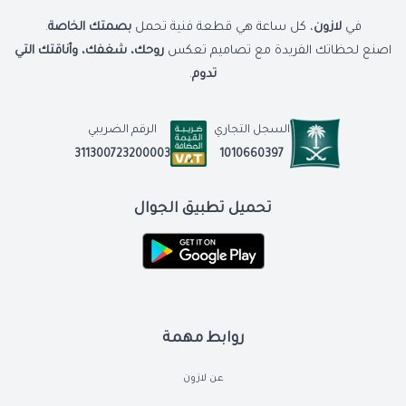
في
لازون
، كل ساعة هي قطعة فنية تحمل
بصمتك الخاصة
.
اصنع لحظاتك الفريدة مع تصاميم تعكس
روحك، شغفك، وأناقتك التي
تدوم
.
السجل التجاري
الرقم الضريبي
1010660397
311300723200003
تحميل تطبيق الجوال
روابط مهمة
عن لازون