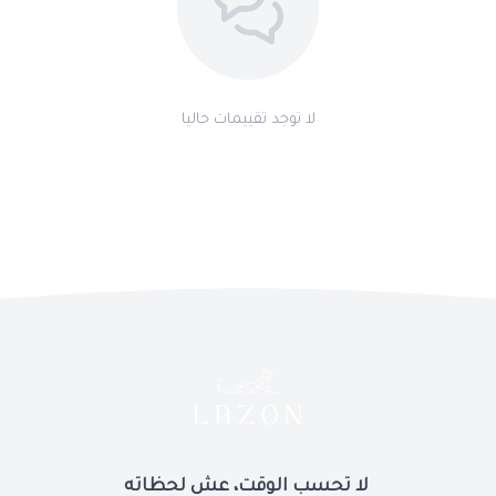
"ساعة برستيج باللون الأسود.. حيث تجتمع هيبة اللون مع مرونة التصميم
لتصنع حضوراً لا يمكن تجاهله."
لا توجد تقييمات حاليا
لا تحسب الوقت، عش لحظاته